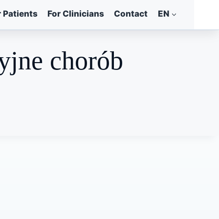
r Patients
For Clinicians
Contact
EN
cyjne chorób