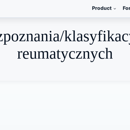
Product
Fo
zpoznania/klasyfika
reumatycznych