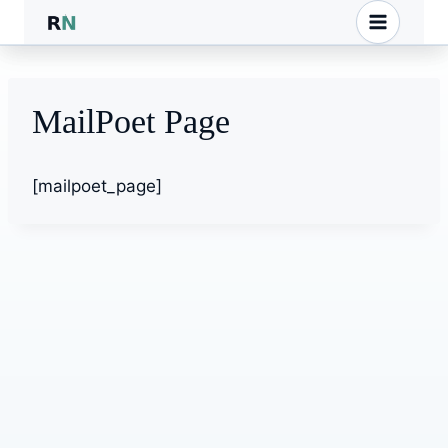
Przejdź
do
treści
MailPoet Page
[mailpoet_page]