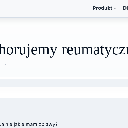
Produkt
D
chorujemy reumatycz
alnie jakie mam objawy?