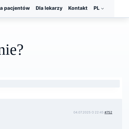
la pacjentów
Dla lekarzy
Kontakt
PL
nie?
04.07.2025 O 22:45
#752