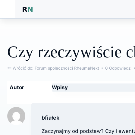
Przejdź
do
treści
Czy rzeczywiście 
Wrócić do: Forum społeczności RheumaNext
0 Odpowiedzi
Autor
Wpisy
bfiałek
Zaczynajmy od podstaw? Czy i ewentu