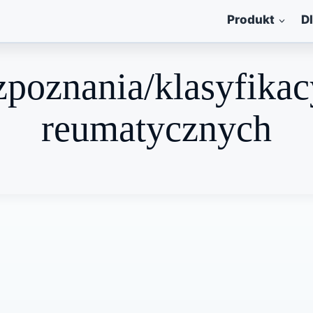
Produkt
D
zpoznania/klasyfika
reumatycznych