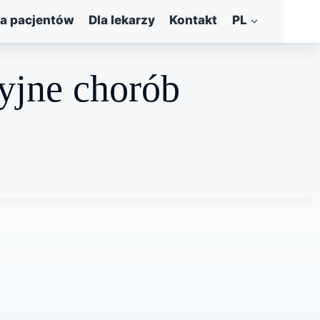
la pacjentów
Dla lekarzy
Kontakt
PL
cyjne chorób