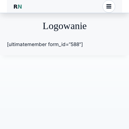
Przejdź
do
treści
Logowanie
[ultimatemember form_id=”588″]