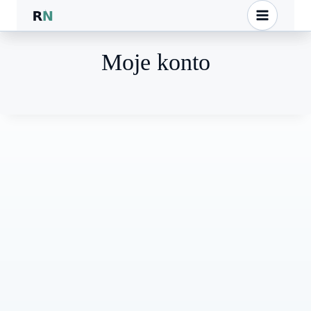
Przejdź
do
treści
Moje konto