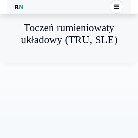
Przejdź
do
treści
Toczeń rumieniowaty
układowy (TRU, SLE)