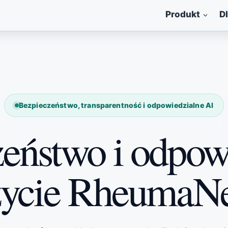
Produkt
D
Bezpieczeństwo, transparentność i odpowiedzialne AI
eństwo i odpow
życie RheumaNe