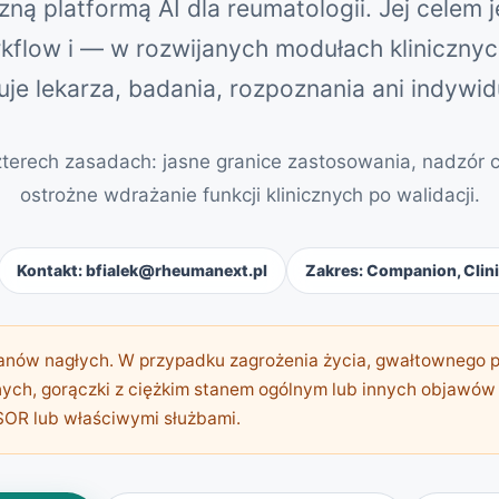
ną platformą AI dla reumatologii. Jej celem 
kflow i — w rozwijanych modułach kliniczn
je lekarza, badania, rozpoznania ani indywid
zterech zasadach: jasne granice zastosowania, nadzór c
ostrożne wdrażanie funkcji klinicznych po walidacji.
Kontakt: bfialek@rheumanext.pl
Zakres: Companion, Clin
anów nagłych. W przypadku zagrożenia życia, gwałtownego po
nych, gorączki z ciężkim stanem ogólnym lub innych objawó
SOR lub właściwymi służbami.