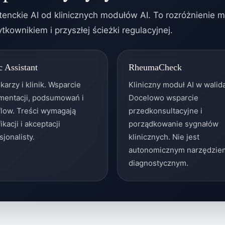
enckie AI od klinicznych modułów AI. To rozróżnienie 
tkownikiem i przyszłej ścieżki regulacyjnej.
c Assistant
RheumaCheck
ekarzy i klinik. Wsparcie
Kliniczny moduł AI w walida
mentacji, podsumowań i
Docelowo wsparcie
low. Treści wymagają
przedkonsultacyjne i
ikacji i akceptacji
porządkowanie sygnałów
sjonalisty.
klinicznych. Nie jest
autonomicznym narzędzie
diagnostycznym.