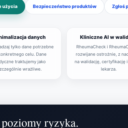
e użycia
Bezpieczeństwo produktów
Zgłoś 
nimalizacja danych
Kliniczne AI w walid
dzaj tylko dane potrzebne
RheumaCheck i RheumaC
konkretnego celu. Dane
rozwijane ostrożnie, z na
yczne traktujemy jako
na walidację, certyfikację 
zczególnie wrażliwe.
lekarza.
 poziomy ryzyka.