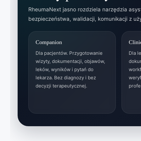
RheumaNext jasno rozdziela narzędzia asyst
bezpieczeństwa, walidacji, komunikacji z uży
Companion
Clini
Dla pacjentów. Przygotowanie
Dla l
wizyty, dokumentacji, objawów,
doku
leków, wyników i pytań do
workf
lekarza. Bez diagnozy i bez
weryf
decyzji terapeutycznej.
profe