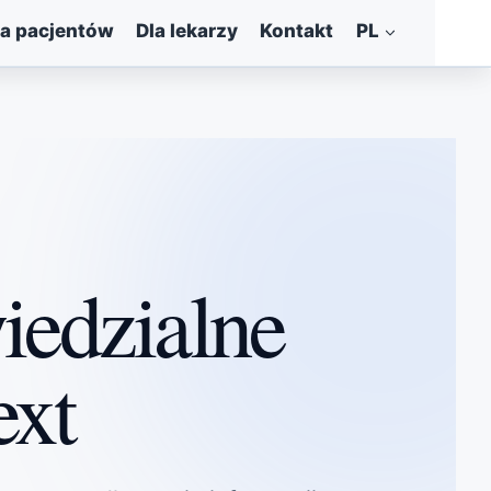
la pacjentów
Dla lekarzy
Kontakt
PL
iedzialne
xt