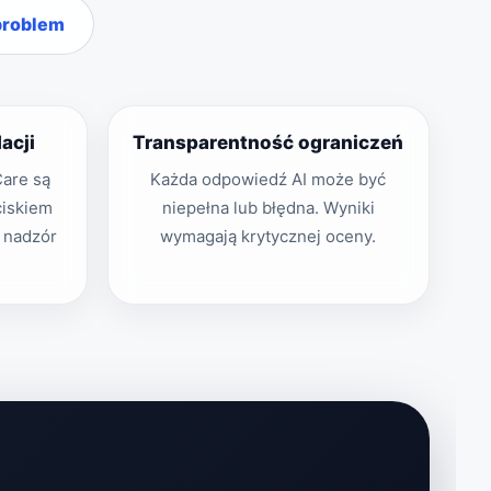
problem
acji
Transparentność ograniczeń
are są
Każda odpowiedź AI może być
ciskiem
niepełna lub błędna. Wyniki
i nadzór
wymagają krytycznej oceny.