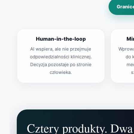
Granic
Human-in-the-loop
Mi
AI wspiera, ale nie przejmuje
Wprowa
odpowiedzialności klinicznej.
do 
Decyzja pozostaje po stronie
med
człowieka.
s
Cztery produkty. Dwa