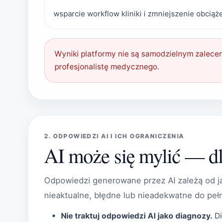
wsparcie workflow kliniki i zmniejszenie obcią
Wyniki platformy nie są samodzielnym zalece
profesjonalistę medycznego.
2. ODPOWIEDZI AI I ICH OGRANICZENIA
AI może się mylić — d
Odpowiedzi generowane przez AI zależą od ja
nieaktualne, błędne lub nieadekwatne do peł
Nie traktuj odpowiedzi AI jako diagnozy.
Di