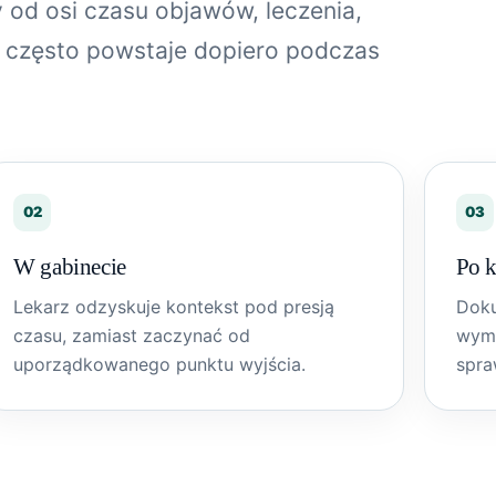
y od osi czasu objawów, leczenia,
t często powstaje dopiero podczas
02
03
W gabinecie
Po k
Lekarz odzyskuje kontekst pod presją
Doku
czasu, zamiast zaczynać od
wyma
uporządkowanego punktu wyjścia.
spra