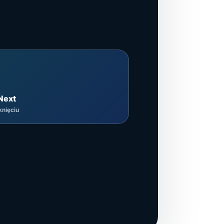
Next
knięciu