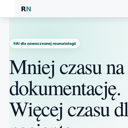
Przejdź
do
treści
AI dla nowoczesnej reumatologii
Mniej czasu na
dokumentację.
Więcej czasu d