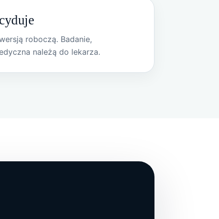
ecyduje
wersją roboczą. Badanie,
medyczna należą do lekarza.