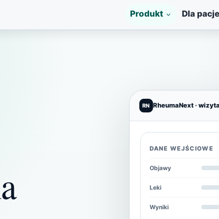
Produkt
Dla pacj
RheumaNext · wizyt
RN
DANE WEJŚCIOWE
la
Objawy
Leki
Wyniki