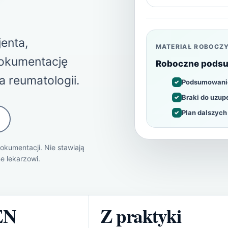
enta,
MATERIAŁ ROBOCZ
dokumentację
Roboczne podsu
 reumatologii.
Podsumowanie
Braki do uzup
Plan dalszych
dokumentacji. Nie stawiają
ne lekarzowi.
EN
Z praktyki