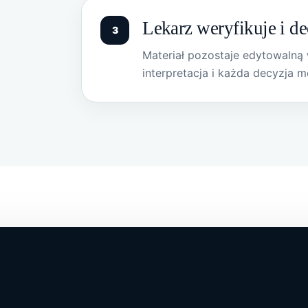
Lekarz weryfikuje i d
Materiał pozostaje edytowalną 
interpretacja i każda decyzja 