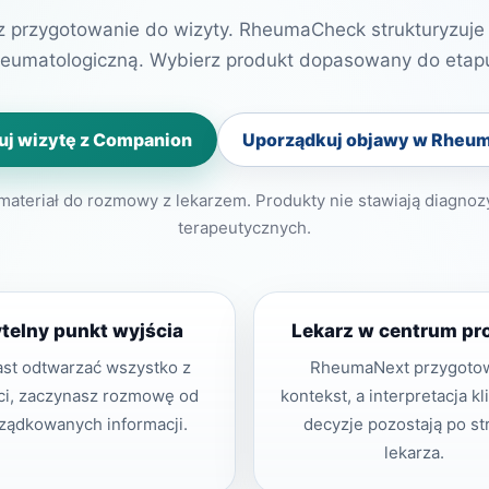
 przygotowanie do wizyty. RheumaCheck strukturyzuje
reumatologiczną. Wybierz produkt dopasowany do etapu
uj wizytę z Companion
Uporządkuj objawy w Rheu
ateriał do rozmowy z lekarzem. Produkty nie stawiają diagnozy
terapeutycznych.
telny punkt wyjścia
Lekarz w centrum pr
st odtwarzać wszystko z
RheumaNext przygoto
ci, zaczynasz rozmowę od
kontekst, a interpretacja kl
ządkowanych informacji.
decyzje pozostają po st
lekarza.