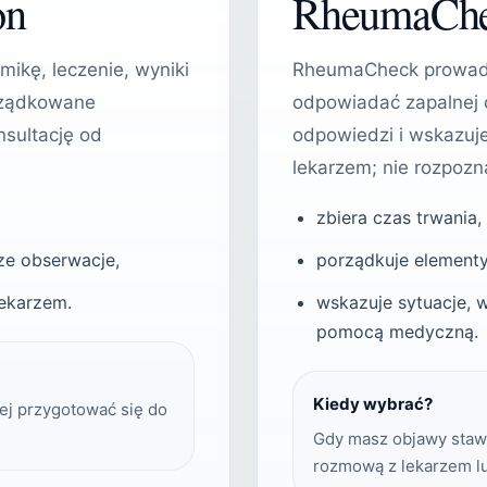
on
RheumaCh
ikę, leczenie, wyniki
RheumaCheck prowadz
orządkowane
odpowiadać zapalnej 
sultację od
odpowiedzi i wskazu
lekarzem; nie rozpozn
zbiera czas trwania,
ze obserwacje,
porządkuje elementy
lekarzem.
wskazuje sytuacje, 
pomocą medyczną.
Kiedy wybrać?
ej przygotować się do
Gdy masz objawy staw
rozmową z lekarzem l