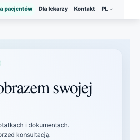
la pacjentów
Dla lekarzy
Kontakt
PL
obrazem swojej
notatkach i dokumentach.
rzed konsultacją.