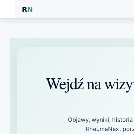
Przejdź
do
treści
Wejdź na wizy
Objawy, wyniki, histori
RheumaNext porzą