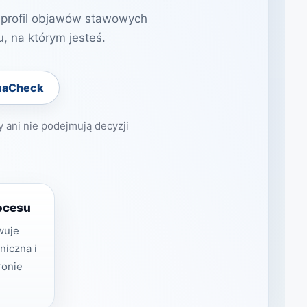
 profil objawów stawowych
, na którym jesteś.
maCheck
 ani nie podejmują decyzji
ocesu
wuje
iniczna i
ronie